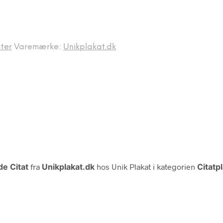
ter
Varemærke:
Unikplakat.dk
de Citat
fra
Unikplakat.dk
hos Unik Plakat i kategorien
Citatp