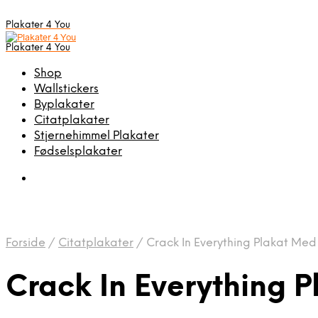
Plakater 4 You
Plakater 4 You
Shop
Wallstickers
Byplakater
Citatplakater
Stjernehimmel Plakater
Fødselsplakater
Forside
/
Citatplakater
/
Crack In Everything Plakat Med 
Crack In Everything P