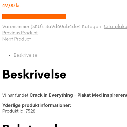
49,00
kr.
Bedste pris hos Unikplakat.dk
Varenummer (SKU):
3a9d60ab4de4
Kategori:
Citatplaka
Previous Product
Next Product
Beskrivelse
Beskrivelse
Vi har fundet
Crack In Everything – Plakat Med Inspireren
Yderlige produktinformationer:
Produkt id: 7528