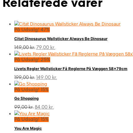
Relaterede varer
På Udsalg! 47%
Citat Dinosaurus Wallsticker Always Be Dinosaur
Den
Den
149,00
kr.
79,00
kr.
oprindelige
aktuelle
pris
pris
På Udsalg! 25%
var:
er:
Livets Regler Wallsticker Få Reglerne På Væggen 58x79cm
149,00 kr..
79,00 kr..
Den
Den
199,00
kr.
149,00
kr.
oprindelige
aktuelle
pris
pris
På Udsalg! 15%
var:
er:
Go Shopping
199,00 kr..
149,00 kr..
Den
Den
99,00
kr.
84,00
kr.
oprindelige
aktuelle
pris
pris
På Udsalg! 15%
var:
er:
You Are Magic
99,00 kr..
84,00 kr..