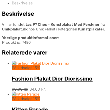
Beskrivelse
Beskrivelse
Vi har fundet
Les P? Ches – Kunstplakat Med Ferskner
fra
Unikplakat.dk
hos Unik Plakat i kategorien
Kunstplakater
.
Yderlige produktinformationer:
Produkt id: 7480
Relaterede varer
På Udsalg! 15%
Fashion Plakat Dior Diorissimo
Den
Den
99,00
kr.
84,00
kr.
oprindelige
aktuelle
På Udsalg! 15%
pris
pris
var:
er:
Kitten Parade
99,00 kr..
84,00 kr..