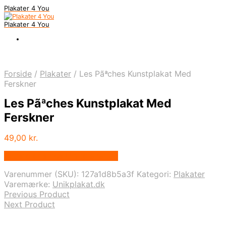
Plakater 4 You
Plakater 4 You
Forside
/
Plakater
/
Les Pãªches Kunstplakat Med
Ferskner
Les Pãªches Kunstplakat Med
Ferskner
49,00
kr.
Bedste pris hos Unikplakat.dk
Varenummer (SKU):
127a1d8b5a3f
Kategori:
Plakater
Varemærke:
Unikplakat.dk
Previous Product
Next Product