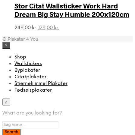
Stor Citat Wallsticker Work Hard
Dream Big Stay Humble 200x120cm
Den
Den
249,00
kr.
179,00
kr.
oprindelige
aktuelle
© Plakater 4 You
pris
pris
var:
er:
×
249,00 kr..
179,00 kr..
Shop
Wallstickers
Byplakater
Citatplakater
Stjernehimmel Plakater
Fødselsplakater
×
What are you looking for?