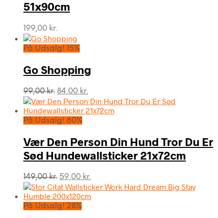
51x90cm
199,00
kr.
På Udsalg! 15%
Go Shopping
Den
Den
99,00
kr.
84,00
kr.
oprindelige
aktuelle
pris
pris
var:
er:
På Udsalg! 60%
99,00 kr..
84,00 kr..
Vær Den Person Din Hund Tror Du Er
Sød Hundewallsticker 21x72cm
Den
Den
149,00
kr.
59,00
kr.
oprindelige
aktuelle
pris
pris
var:
er:
På Udsalg! 28%
149,00 kr..
59,00 kr..