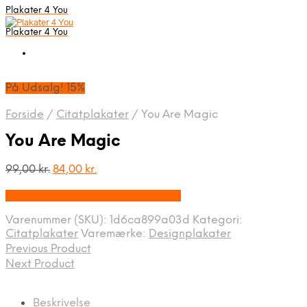
Plakater 4 You
Plakater 4 You
På Udsalg! 15%
Forside
/
Citatplakater
/
You Are Magic
You Are Magic
Den
Den
99,00
kr.
84,00
kr.
oprindelige
aktuelle
På Udsalg hos Designplakater.dk
pris
pris
var:
er:
Varenummer (SKU):
1d6ca899a03d
Kategori:
99,00 kr..
84,00 kr..
Citatplakater
Varemærke:
Designplakater
Previous Product
Next Product
Beskrivelse