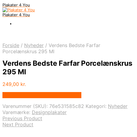
Plakater 4 You
Plakater 4 You
Forside
/
Nyheder
/
Verdens Bedste Farfar
Porcelænskrus 295 Ml
Verdens Bedste Farfar Porcelænskrus
295 Ml
249,00
kr.
Bedste pris hos Designplakater.dk
Varenummer (SKU):
76e531585c82
Kategori:
Nyheder
Varemærke:
Designplakater
Previous Product
Next Product