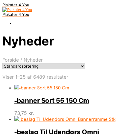
Plakater 4 You
Plakater 4 You
Nyheder
Forside
/
Nyheder
Viser 1–25 af 6489 resultater
-banner Sort 55 150 Cm
73,75
kr.
-beslag Til Udendørs Omni