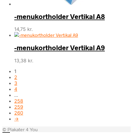
-menukortholder Vertikal A8
14,75
kr.
-menukortholder Vertikal A9
13,38
kr.
1
2
3
4
…
258
259
260
→
© Plakater 4 You