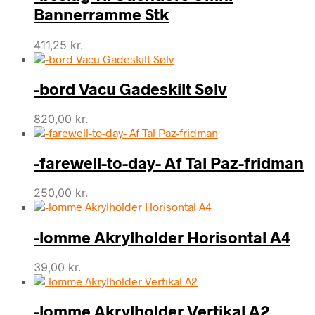
Bannerramme Stk
411,25
kr.
-bord Vacu Gadeskilt Sølv
820,00
kr.
-farewell-to-day- Af Tal Paz-fridman
250,00
kr.
-lomme Akrylholder Horisontal A4
39,00
kr.
-lomme Akrylholder Vertikal A2