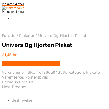
Plakater 4 You
Plakater 4 You
Forside
/
Plakater
/
Univers Og Hjorten Plakat
Univers Og Hjorten Plakat
21,45
kr.
Bedste pris hos Postersbyus.dk
Varenummer (SKU):
d1360a84d56c
Kategori:
Plakater
Varemærke:
Postersbyus
Previous Product
Next Product
Beskrivelse