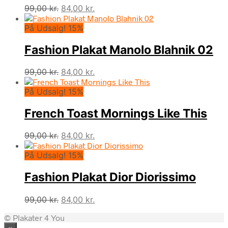
Den
Den
99,00
kr.
84,00
kr.
oprindelige
aktuelle
På Udsalg! 15%
pris
pris
var:
er:
Fashion Plakat Manolo Blahnik 02
99,00 kr..
84,00 kr..
Den
Den
99,00
kr.
84,00
kr.
oprindelige
aktuelle
På Udsalg! 15%
pris
pris
var:
er:
French Toast Mornings Like This
99,00 kr..
84,00 kr..
Den
Den
99,00
kr.
84,00
kr.
oprindelige
aktuelle
På Udsalg! 15%
pris
pris
var:
er:
Fashion Plakat Dior Diorissimo
99,00 kr..
84,00 kr..
Den
Den
99,00
kr.
84,00
kr.
oprindelige
aktuelle
© Plakater 4 You
pris
pris
×