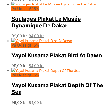
oprindelige
aktuelle
På Udsalg! 15%
pris
pris
var:
er:
Soulages Plakat Le Musée
99,00 kr..
84,00 kr..
Dynamique De Dakar
Den
Den
99,00
kr.
84,00
kr.
oprindelige
aktuelle
På Udsalg! 15%
pris
pris
var:
er:
Yayoi Kusama Plakat Bird At Dawn
99,00 kr..
84,00 kr..
Den
Den
99,00
kr.
84,00
kr.
oprindelige
aktuelle
På Udsalg! 15%
pris
pris
var:
er:
Yayoi Kusama Plakat Depth Of The
99,00 kr..
84,00 kr..
Sea
Den
Den
99,00
kr.
84,00
kr.
oprindelige
aktuelle