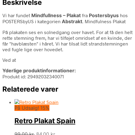
Beskrivelse
Vi har fundet
Mindfullness – Plakat
fra
Postersbyus
hos
POSTERSbyUS i kategorien
Abstrakt
. Mindfulness Plakat
På plakaten ses en solnedgang over havet. For at få den helt
rette stemning frem, har vi tilføjet omridset af en kvinde, der
får "havblæsten" i håret. Vi har tilsat lidt strandstemningen
ved fugle lige over hovedet.
Ved at
Yderlige produktinformationer:
Produkt id: 29492032340071
Relaterede varer
På Udsalg! 15%
Retro Plakat Spain
Den
Den
99,00
kr.
84,00
kr.