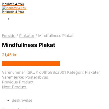
Plakater 4 You
Plakater 4 You
Forside
/
Plakater
/
Mindfullness Plakat
Mindfullness Plakat
21,45
kr.
Bedste pris hos Postersbyus.dk
Varenummer (SKU):
c08f588ca001
Kategori:
Plakater
Varemærke:
Postersbyus
Previous Product
Next Product
Beskrivelse