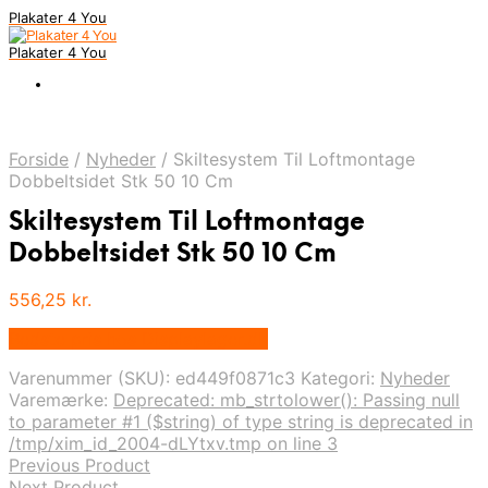
Plakater 4 You
Plakater 4 You
Forside
/
Nyheder
/
Skiltesystem Til Loftmontage
Dobbeltsidet Stk 50 10 Cm
Skiltesystem Til Loftmontage
Dobbeltsidet Stk 50 10 Cm
556,25
kr.
Bedste pris hos Displaylager.dk
Varenummer (SKU):
ed449f0871c3
Kategori:
Nyheder
Varemærke:
Deprecated: mb_strtolower(): Passing null
to parameter #1 ($string) of type string is deprecated in
/tmp/xim_id_2004-dLYtxv.tmp on line 3
Previous Product
Next Product