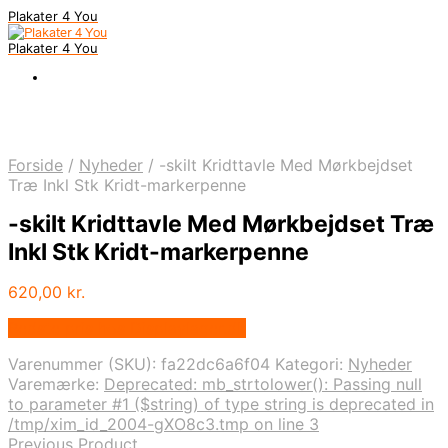
Plakater 4 You
Plakater 4 You
Forside
/
Nyheder
/
-skilt Kridttavle Med Mørkbejdset
Træ Inkl Stk Kridt-markerpenne
-skilt Kridttavle Med Mørkbejdset Træ
Inkl Stk Kridt-markerpenne
620,00
kr.
Bedste pris hos Displaylager.dk
Varenummer (SKU):
fa22dc6a6f04
Kategori:
Nyheder
Varemærke:
Deprecated: mb_strtolower(): Passing null
to parameter #1 ($string) of type string is deprecated in
/tmp/xim_id_2004-gXO8c3.tmp on line 3
Previous Product