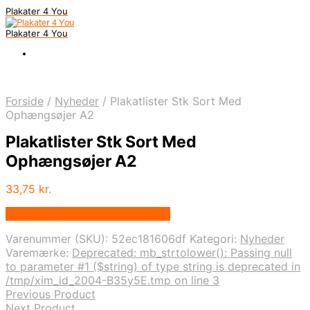
Plakater 4 You
Plakater 4 You
Forside
/
Nyheder
/
Plakatlister Stk Sort Med
Ophængsøjer A2
Plakatlister Stk Sort Med
Ophængsøjer A2
33,75
kr.
Bedste pris hos Displaylager.dk
Varenummer (SKU):
52ec181606df
Kategori:
Nyheder
Varemærke:
Deprecated: mb_strtolower(): Passing null
to parameter #1 ($string) of type string is deprecated in
/tmp/xim_id_2004-B35y5E.tmp on line 3
Previous Product
Next Product