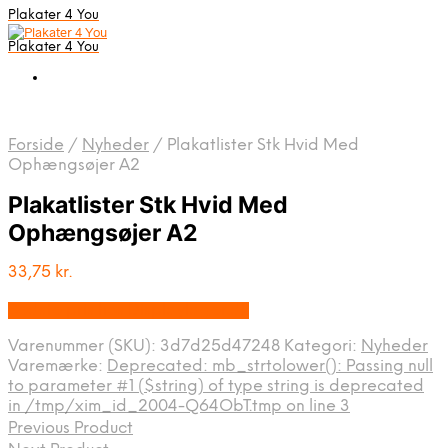
Plakater 4 You
Plakater 4 You
Forside
/
Nyheder
/
Plakatlister Stk Hvid Med
Ophængsøjer A2
Plakatlister Stk Hvid Med
Ophængsøjer A2
33,75
kr.
Bedste pris hos Displaylager.dk
Varenummer (SKU):
3d7d25d47248
Kategori:
Nyheder
Varemærke:
Deprecated: mb_strtolower(): Passing null
to parameter #1 ($string) of type string is deprecated
in /tmp/xim_id_2004-Q64ObT.tmp on line 3
Previous Product