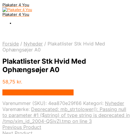
Plakater 4 You
Plakater 4 You
Forside
/
Nyheder
/
Plakatlister Stk Hvid Med
Ophængsøjer A0
Plakatlister Stk Hvid Med
Ophængsøjer A0
58,75
kr.
Bedste pris hos Displaylager.dk
Varenummer (SKU):
4ea870e29f66
Kategori:
Nyheder
Varemærke:
Deprecated: mb_strtolower(): Passing null
to parameter #1 ($string) of type string is deprecated in
/tmp/xim_id_2004-QSivZI.tmp on line 3
Previous Product
Next Product