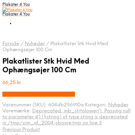
Plakater 4 You
Plakater 4 You
Forside
/
Nyheder
/
Plakatlister Stk Hvid Med
Ophængsøjer 100 Cm
Plakatlister Stk Hvid Med
Ophængsøjer 100 Cm
66,25
kr.
Bedste pris hos Displaylager.dk
Varenummer (SKU):
604db296910a
Kategori:
Nyheder
Varemærke:
Deprecated: mb_strtolower(): Passing null
to parameter #1 ($string) of type string is deprecated
in /tmp/xim_id_2004-sbovre.tmp on line 3
Previous Product