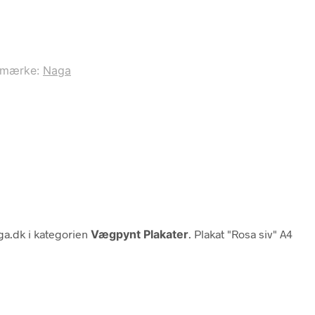
emærke:
Naga
a.dk i kategorien
Vægpynt Plakater
. Plakat "Rosa siv" A4