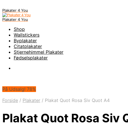
Plakater 4 You
Plakater 4 You
Shop
Wallstickers
Byplakater
Citatplakater
Stjernehimmel Plakater
Fødselsplakater
På Udsalg! 78%
Forside
/
Plakater
/
Plakat Quot Rosa Siv Quot A4
Plakat Quot Rosa Siv 