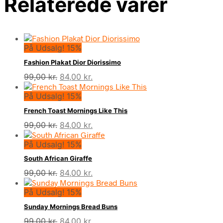
Relaterede varer
På Udsalg! 15%
Fashion Plakat Dior Diorissimo
Den
Den
99,00
kr.
84,00
kr.
oprindelige
aktuelle
På Udsalg! 15%
pris
pris
var:
er:
French Toast Mornings Like This
99,00 kr..
84,00 kr..
Den
Den
99,00
kr.
84,00
kr.
oprindelige
aktuelle
På Udsalg! 15%
pris
pris
var:
er:
South African Giraffe
99,00 kr..
84,00 kr..
Den
Den
99,00
kr.
84,00
kr.
oprindelige
aktuelle
På Udsalg! 15%
pris
pris
var:
er:
Sunday Mornings Bread Buns
99,00 kr..
84,00 kr..
Den
Den
99,00
kr.
84,00
kr.