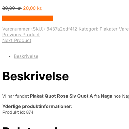
Den
Den
89,00
kr.
20,00
kr.
oprindelige
aktuelle
På Udsalg hos Naga.dk
pris
pris
var:
er:
Varenummer (SKU):
8437a2edf4f2
Kategori:
Plakater
Var
89,00 kr..
20,00 kr..
Previous Product
Next Product
Beskrivelse
Beskrivelse
Vi har fundet
Plakat Quot Rosa Siv Quot A
fra
Naga
hos Nag
Yderlige produktinformationer:
Produkt id: 874