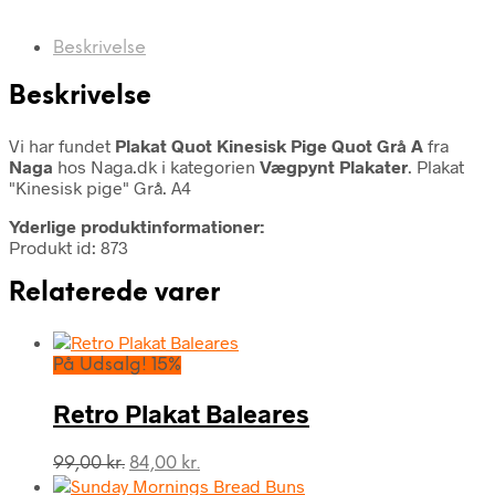
Beskrivelse
Beskrivelse
Vi har fundet
Plakat Quot Kinesisk Pige Quot Grå A
fra
Naga
hos Naga.dk i kategorien
Vægpynt Plakater
. Plakat
"Kinesisk pige" Grå. A4
Yderlige produktinformationer:
Produkt id: 873
Relaterede varer
På Udsalg! 15%
Retro Plakat Baleares
Den
Den
99,00
kr.
84,00
kr.
oprindelige
aktuelle