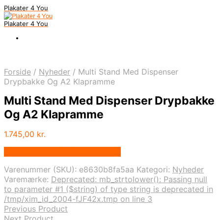
Plakater 4 You
Plakater 4 You
Forside
/
Nyheder
/
Multi Stand Med Dispenser
Drypbakke Og A2 Klapramme
Multi Stand Med Dispenser Drypbakke
Og A2 Klapramme
1.745,00
kr.
Bedste pris hos Displaylager.dk
Varenummer (SKU):
e8630b8fa5aa
Kategori:
Nyheder
Varemærke:
Deprecated: mb_strtolower(): Passing null
to parameter #1 ($string) of type string is deprecated in
/tmp/xim_id_2004-fJF42x.tmp on line 3
Previous Product
Next Product