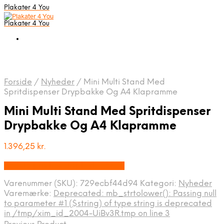
Plakater 4 You
Plakater 4 You
Forside
/
Nyheder
/
Mini Multi Stand Med
Spritdispenser Drypbakke Og A4 Klapramme
Mini Multi Stand Med Spritdispenser
Drypbakke Og A4 Klapramme
1.396,25
kr.
Bedste pris hos Displaylager.dk
Varenummer (SKU):
729ecbf44d94
Kategori:
Nyheder
Varemærke:
Deprecated: mb_strtolower(): Passing null
to parameter #1 ($string) of type string is deprecated
in /tmp/xim_id_2004-UiBv3R.tmp on line 3