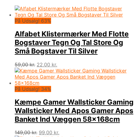
På Udsalg! 63%
Alfabet Klistermærker Med Flotte
Bogstaver Tegn Og Tal Store Og
Små Bogstaver Til Silver
Den
Den
59,00
kr.
22,00
kr.
oprindelige
aktuelle
pris
pris
var:
er:
59,00 kr..
22,00 kr..
På Udsalg! 34%
Kæmpe Gamer Wallsticker Gaming
Wallsticker Med Apos Gamer Apos
Banket Ind Væggen 58x168cm
Den
Den
149,00
kr.
99,00
kr.