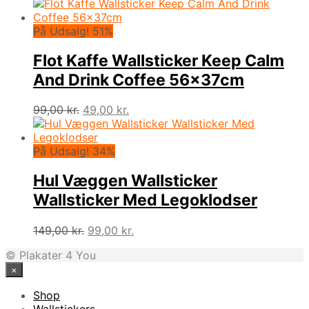
oprindelige
aktuelle
pris
pris
var:
er:
På Udsalg! 51%
149,00 kr..
99,00 kr..
Flot Kaffe Wallsticker Keep Calm
And Drink Coffee 56x37cm
Den
Den
99,00
kr.
49,00
kr.
oprindelige
aktuelle
pris
pris
var:
er:
På Udsalg! 34%
99,00 kr..
49,00 kr..
Hul Væggen Wallsticker
Wallsticker Med Legoklodser
Den
Den
149,00
kr.
99,00
kr.
oprindelige
aktuelle
© Plakater 4 You
pris
pris
×
var:
er:
149,00 kr..
99,00 kr..
Shop
Wallstickers