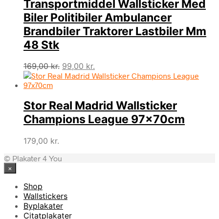
Transportmiddel Wallsticker Med
Biler Politibiler Ambulancer
Brandbiler Traktorer Lastbiler Mm
48 Stk
Den
Den
169,00
kr.
99,00
kr.
oprindelige
aktuelle
pris
pris
var:
er:
Stor Real Madrid Wallsticker
169,00 kr..
99,00 kr..
Champions League 97x70cm
179,00
kr.
© Plakater 4 You
×
Shop
Wallstickers
Byplakater
Citatplakater