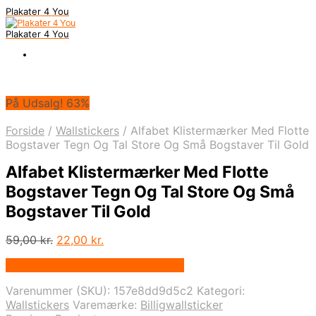
Plakater 4 You
Plakater 4 You
På Udsalg! 63%
Forside
/
Wallstickers
/
Alfabet Klistermærker Med Flotte
Bogstaver Tegn Og Tal Store Og Små Bogstaver Til Gold
Alfabet Klistermærker Med Flotte
Bogstaver Tegn Og Tal Store Og Små
Bogstaver Til Gold
Den
Den
59,00
kr.
22,00
kr.
oprindelige
aktuelle
På Udsalg hos Billigwallsticker.dk
pris
pris
var:
er:
Varenummer (SKU):
157e8dd9d5c2
Kategori:
59,00 kr..
22,00 kr..
Wallstickers
Varemærke:
Billigwallsticker