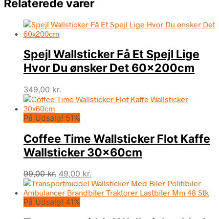
Relaterede varer
Spejl Wallsticker Få Et Spejl Lige
Hvor Du ønsker Det 60x200cm
349,00
kr.
På Udsalg! 51%
Coffee Time Wallsticker Flot Kaffe
Wallsticker 30x60cm
Den
Den
99,00
kr.
49,00
kr.
oprindelige
aktuelle
pris
pris
På Udsalg! 41%
var:
er:
99,00 kr..
49,00 kr..