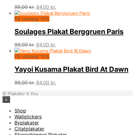
Den
Den
99,00
kr.
84,00
kr.
oprindelige
aktuelle
På Udsalg! 15%
pris
pris
var:
er:
Soulages Plakat Berggruen Paris
99,00 kr..
84,00 kr..
Den
Den
99,00
kr.
84,00
kr.
oprindelige
aktuelle
På Udsalg! 15%
pris
pris
var:
er:
Yayoi Kusama Plakat Bird At Dawn
99,00 kr..
84,00 kr..
Den
Den
99,00
kr.
84,00
kr.
oprindelige
aktuelle
© Plakater 4 You
pris
pris
×
var:
er:
99,00 kr..
84,00 kr..
Shop
Wallstickers
Byplakater
Citatplakater
Stjernehimmel Plakater