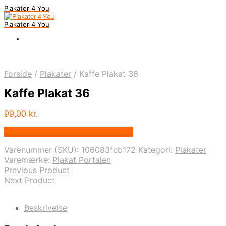
Plakater 4 You
Plakater 4 You
Forside
/
Plakater
/
Kaffe Plakat 36
Kaffe Plakat 36
99,00
kr.
Bedste pris hos Plakatportalen.dk
Varenummer (SKU):
106083fcb172
Kategori:
Plakater
Varemærke:
Plakat Portalen
Previous Product
Next Product
Beskrivelse