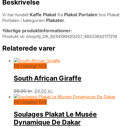
Beskrivelse
Vi har fundet
Kaffe Plakat
fra
Plakat Portalen
hos Plakat
Portalen i kategorien
Plakater
.
Yderlige produktinformationer:
Produkt id: shopify_DK_9244199420227_48533652177219
Relaterede varer
På Udsalg! 15%
South African Giraffe
Den
Den
99,00
kr.
84,00
kr.
oprindelige
aktuelle
På Udsalg! 15%
pris
pris
var:
er:
Soulages Plakat Le Musée
99,00 kr..
84,00 kr..
Dynamique De Dakar