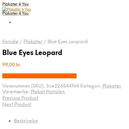
Plakater 4 You
Plakater 4 You
Forside
/
Plakater
/
Blue Eyes Leopard
Blue Eyes Leopard
99,00
kr.
Bedste pris hos Plakatportalen.dk
Varenummer (SKU):
3ce226544f64
Kategori:
Plakater
Varemærke:
Plakat Portalen
Previous Product
Next Product
Beskrivelse