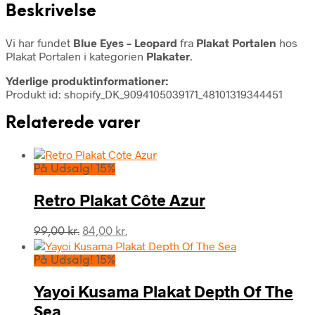
Beskrivelse
Vi har fundet
Blue Eyes – Leopard
fra
Plakat Portalen
hos
Plakat Portalen i kategorien
Plakater
.
Yderlige produktinformationer:
Produkt id: shopify_DK_9094105039171_48101319344451
Relaterede varer
På Udsalg! 15%
Retro Plakat Côte Azur
Den
Den
99,00
kr.
84,00
kr.
oprindelige
aktuelle
pris
pris
På Udsalg! 15%
var:
er:
99,00 kr..
84,00 kr..
Yayoi Kusama Plakat Depth Of The
Sea