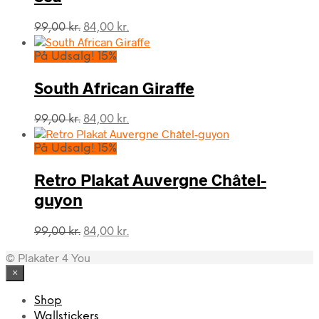
Den
Den
99,00
kr.
84,00
kr.
oprindelige
aktuelle
pris
pris
På Udsalg! 15%
var:
er:
99,00 kr..
84,00 kr..
South African Giraffe
Den
Den
99,00
kr.
84,00
kr.
oprindelige
aktuelle
pris
pris
På Udsalg! 15%
var:
er:
99,00 kr..
84,00 kr..
Retro Plakat Auvergne Châtel-
guyon
Den
Den
99,00
kr.
84,00
kr.
oprindelige
aktuelle
© Plakater 4 You
pris
pris
var:
er:
×
99,00 kr..
84,00 kr..
Shop
Wallstickers