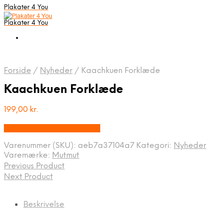
Plakater 4 You
Plakater 4 You
Forside
/
Nyheder
/
Kaachkuen Forklæde
Kaachkuen Forklæde
199,00
kr.
Bedste pris hos Mutmut.dk
Varenummer (SKU):
aeb7a37104a7
Kategori:
Nyheder
Varemærke:
Mutmut
Previous Product
Next Product
Beskrivelse