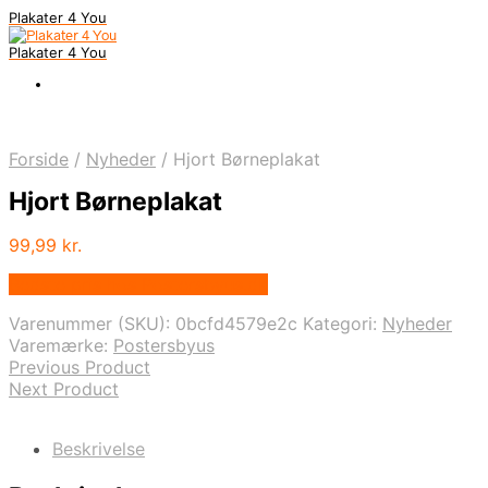
Plakater 4 You
Plakater 4 You
Forside
/
Nyheder
/
Hjort Børneplakat
Hjort Børneplakat
99,99
kr.
Bedste pris hos Postersbyus.dk
Varenummer (SKU):
0bcfd4579e2c
Kategori:
Nyheder
Varemærke:
Postersbyus
Previous Product
Next Product
Beskrivelse