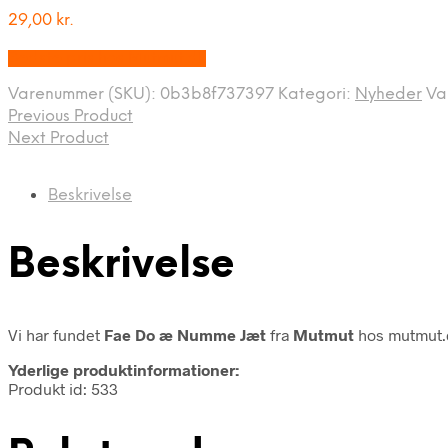
29,00
kr.
Bedste pris hos Mutmut.dk
Varenummer (SKU):
0b3b8f737397
Kategori:
Nyheder
Va
Previous Product
Next Product
Beskrivelse
Beskrivelse
Vi har fundet
Fae Do æ Numme Jæt
fra
Mutmut
hos mutmut.d
Yderlige produktinformationer:
Produkt id: 533