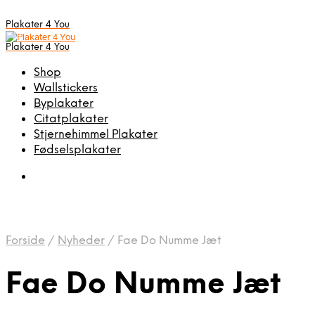
Plakater 4 You
Plakater 4 You
Shop
Wallstickers
Byplakater
Citatplakater
Stjernehimmel Plakater
Fødselsplakater
Forside
/
Nyheder
/
Fae Do Numme Jæt
Fae Do Numme Jæt