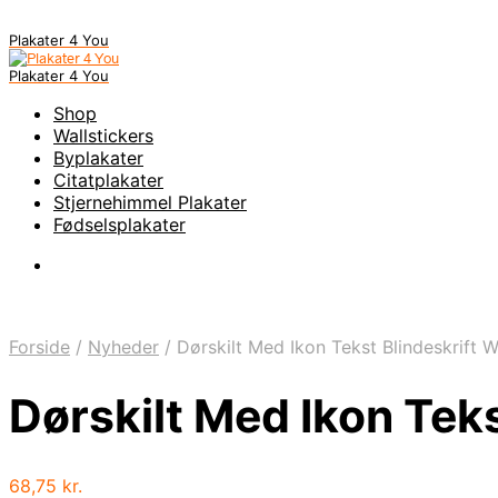
Plakater 4 You
Plakater 4 You
Shop
Wallstickers
Byplakater
Citatplakater
Stjernehimmel Plakater
Fødselsplakater
Forside
/
Nyheder
/
Dørskilt Med Ikon Tekst Blindeskrift
Dørskilt Med Ikon Tek
68,75
kr.