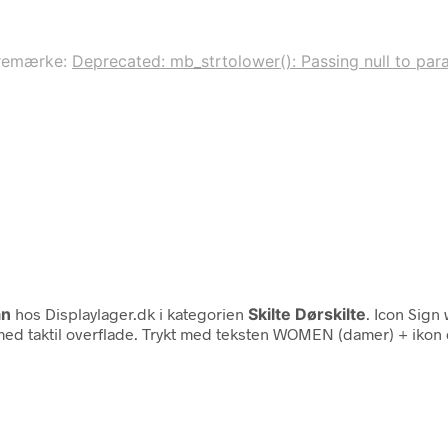
remærke:
Deprecated: mb_strtolower(): Passing null to para
an
hos Displaylager.dk i kategorien
Skilte Dørskilte
. Icon Sign 
 med taktil overflade. Trykt med teksten WOMEN (damer) + ikon