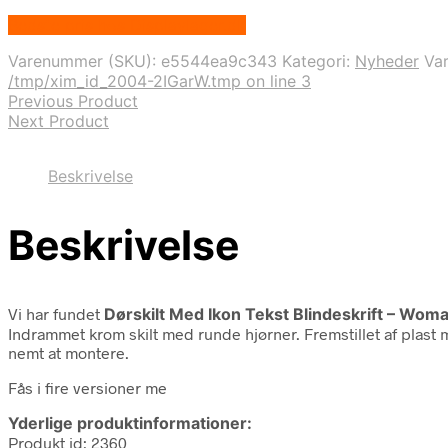
Bedste pris hos Displaylager.dk
Varenummer (SKU):
e5544ea9c343
Kategori:
Nyheder
Va
/tmp/xim_id_2004-2IGarW.tmp on line 3
Previous Product
Next Product
Beskrivelse
Beskrivelse
Vi har fundet
Dørskilt Med Ikon Tekst Blindeskrift – Wom
Indrammet krom skilt med runde hjørner. Fremstillet af plast
nemt at montere.
Fås i fire versioner me
Yderlige produktinformationer:
Produkt id: 2360