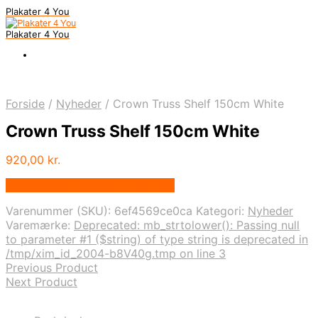
Plakater 4 You
Plakater 4 You
Forside
/
Nyheder
/
Crown Truss Shelf 150cm White
Crown Truss Shelf 150cm White
920,00
kr.
Bedste pris hos Displaylager.dk
Varenummer (SKU):
6ef4569ce0ca
Kategori:
Nyheder
Varemærke:
Deprecated: mb_strtolower(): Passing null
to parameter #1 ($string) of type string is deprecated in
/tmp/xim_id_2004-b8V40g.tmp on line 3
Previous Product
Next Product