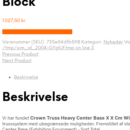
Block
1.027,50
kr.
Bedste pris hos Displaylager.dk
Varenummer (SKU):
735e54dfb598
Kategori:
Nyheder
Va
/tmp/xim_id_2004-GYgIUf.tmp on line 3
Previous Product
Next Product
Beskrivelse
Beskrivelse
Vi har fundet
Crown Truss Heavy Center Base X X Cm Wi
trusssystem med ubegrænsede muligheder. Fremstillet af stær
Center Base (Exhibition Equipment) – Sort Total