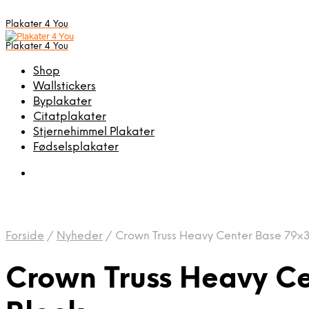
Plakater 4 You
Plakater 4 You
Shop
Wallstickers
Byplakater
Citatplakater
Stjernehimmel Plakater
Fødselsplakater
Forside
/
Nyheder
/
Crown Truss Heavy Center Base 79x3
Crown Truss Heavy C