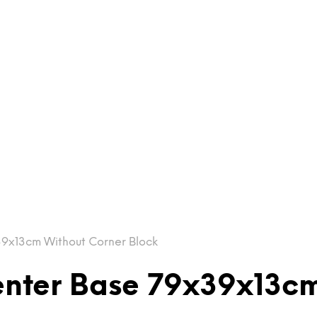
9x13cm Without Corner Block
enter Base 79x39x13cm