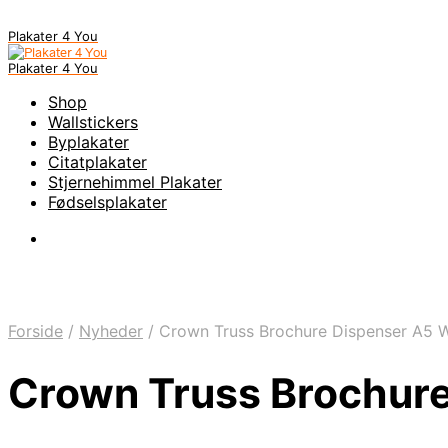
Plakater 4 You
Plakater 4 You
Shop
Wallstickers
Byplakater
Citatplakater
Stjernehimmel Plakater
Fødselsplakater
Forside
/
Nyheder
/
Crown Truss Brochure Dispenser A5 Wi
Crown Truss Brochure