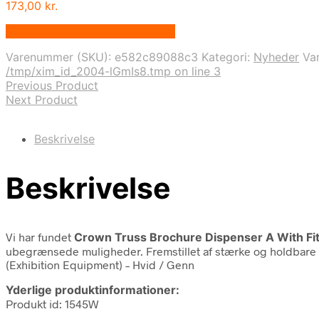
173,00
kr.
Bedste pris hos Displaylager.dk
Varenummer (SKU):
e582c89088c3
Kategori:
Nyheder
Va
/tmp/xim_id_2004-lGmIs8.tmp on line 3
Previous Product
Next Product
Beskrivelse
Beskrivelse
Vi har fundet
Crown Truss Brochure Dispenser A With Fit
ubegrænsede muligheder. Fremstillet af stærke og holdbare m
(Exhibition Equipment) – Hvid / Genn
Yderlige produktinformationer:
Produkt id: 1545W