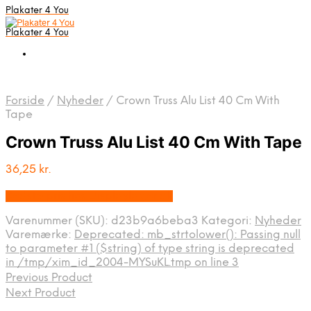
Plakater 4 You
Plakater 4 You
Forside
/
Nyheder
/
Crown Truss Alu List 40 Cm With
Tape
Crown Truss Alu List 40 Cm With Tape
36,25
kr.
Bedste pris hos Displaylager.dk
Varenummer (SKU):
d23b9a6beba3
Kategori:
Nyheder
Varemærke:
Deprecated: mb_strtolower(): Passing null
to parameter #1 ($string) of type string is deprecated
in /tmp/xim_id_2004-MYSuKL.tmp on line 3
Previous Product
Next Product