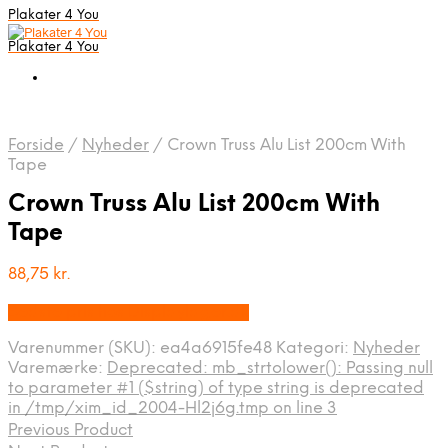
Plakater 4 You
Plakater 4 You
Forside
/
Nyheder
/
Crown Truss Alu List 200cm With
Tape
Crown Truss Alu List 200cm With
Tape
88,75
kr.
Bedste pris hos Displaylager.dk
Varenummer (SKU):
ea4a6915fe48
Kategori:
Nyheder
Varemærke:
Deprecated: mb_strtolower(): Passing null
to parameter #1 ($string) of type string is deprecated
in /tmp/xim_id_2004-Hl2j6g.tmp on line 3
Previous Product