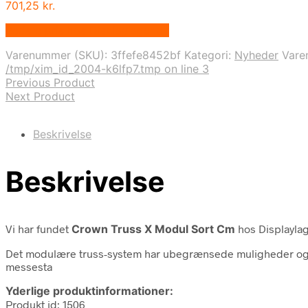
701,25
kr.
Bedste pris hos Displaylager.dk
Varenummer (SKU):
3ffefe8452bf
Kategori:
Nyheder
Var
/tmp/xim_id_2004-k6lfp7.tmp on line 3
Previous Product
Next Product
Beskrivelse
Beskrivelse
Vi har fundet
Crown Truss X Modul Sort Cm
hos Displaylag
Det modulære truss-system har ubegrænsede muligheder og d
messesta
Yderlige produktinformationer:
Produkt id: 1506