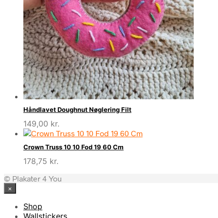
Håndlavet Doughnut Nøglering Filt
149,00
kr.
Crown Truss 10 10 Fod 19 60 Cm
178,75
kr.
© Plakater 4 You
×
Shop
Wallstickers