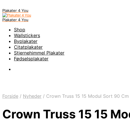
Plakater 4 You
Plakater 4 You
Shop
Wallstickers
Byplakater
Citatplakater
Stjernehimmel Plakater
Fødselsplakater
Forside
/
Nyheder
/
Crown Truss 15 15 Modul Sort 90 Cm
Crown Truss 15 15 Mo