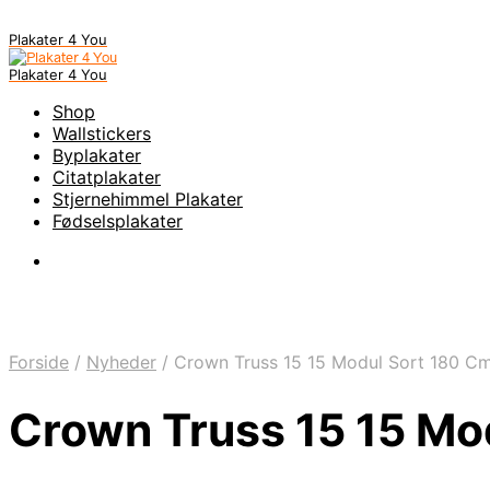
Plakater 4 You
Plakater 4 You
Shop
Wallstickers
Byplakater
Citatplakater
Stjernehimmel Plakater
Fødselsplakater
Forside
/
Nyheder
/
Crown Truss 15 15 Modul Sort 180 C
Crown Truss 15 15 Mo