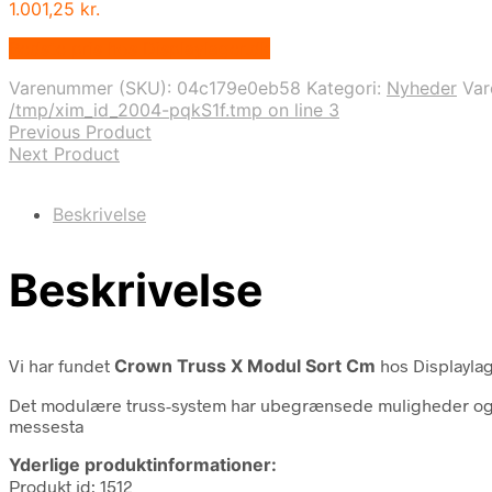
1.001,25
kr.
Bedste pris hos Displaylager.dk
Varenummer (SKU):
04c179e0eb58
Kategori:
Nyheder
Va
/tmp/xim_id_2004-pqkS1f.tmp on line 3
Previous Product
Next Product
Beskrivelse
Beskrivelse
Vi har fundet
Crown Truss X Modul Sort Cm
hos Displaylag
Det modulære truss-system har ubegrænsede muligheder og d
messesta
Yderlige produktinformationer:
Produkt id: 1512