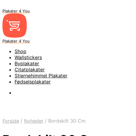
Plakater 4 You
Plakater 4 You
Shop
Wallstickers
Byplakater
Citatplakater
Stjernehimmel Plakater
Fødselsplakater
Forside
/
Nyheder
/
Bordskilt 30 Cm