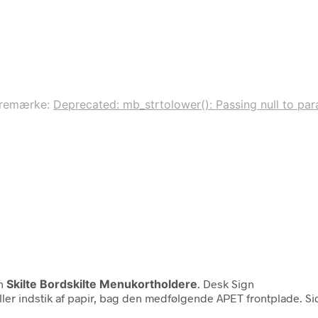
remærke:
Deprecated: mb_strtolower(): Passing null to para
en
Skilte Bordskilte Menukortholdere
. Desk Sign
ller indstik af papir, bag den medfølgende APET frontplade. Side