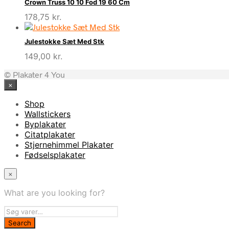
Crown Truss 10 10 Fod 19 60 Cm
178,75
kr.
Julestokke Sæt Med Stk
149,00
kr.
© Plakater 4 You
×
Shop
Wallstickers
Byplakater
Citatplakater
Stjernehimmel Plakater
Fødselsplakater
×
What are you looking for?