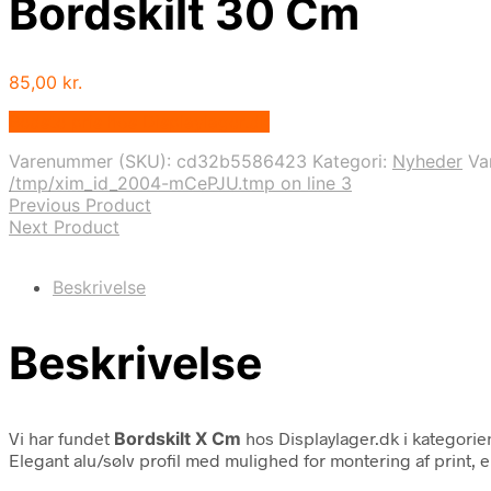
Bordskilt 30 Cm
85,00
kr.
Bedste pris hos Displaylager.dk
Varenummer (SKU):
cd32b5586423
Kategori:
Nyheder
Va
/tmp/xim_id_2004-mCePJU.tmp on line 3
Previous Product
Next Product
Beskrivelse
Beskrivelse
Vi har fundet
Bordskilt X Cm
hos Displaylager.dk i kategori
Elegant alu/sølv profil med mulighed for montering af print, e