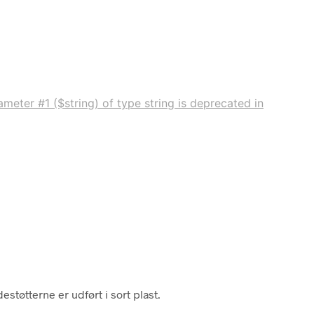
meter #1 ($string) of type string is deprecated in
støtterne er udført i sort plast.