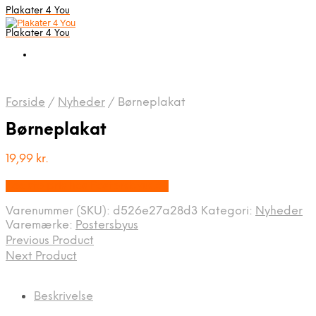
Plakater 4 You
Plakater 4 You
Forside
/
Nyheder
/
Børneplakat
Børneplakat
19,99
kr.
Bedste pris hos Postersbyus.dk
Varenummer (SKU):
d526e27a28d3
Kategori:
Nyheder
Varemærke:
Postersbyus
Previous Product
Next Product
Beskrivelse