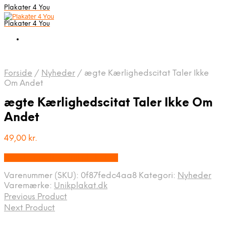
Plakater 4 You
Plakater 4 You
Forside
/
Nyheder
/
ægte Kærlighedscitat Taler Ikke
Om Andet
ægte Kærlighedscitat Taler Ikke Om
Andet
49,00
kr.
Bedste pris hos Unikplakat.dk
Varenummer (SKU):
0f87fedc4aa8
Kategori:
Nyheder
Varemærke:
Unikplakat.dk
Previous Product
Next Product