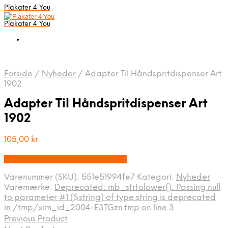
Plakater 4 You
Plakater 4 You
Forside
/
Nyheder
/
Adapter Til Håndspritdispenser Art
1902
Adapter Til Håndspritdispenser Art
1902
105,00
kr.
Bedste pris hos Displaylager.dk
Varenummer (SKU):
551e51994fe7
Kategori:
Nyheder
Varemærke:
Deprecated: mb_strtolower(): Passing null
to parameter #1 ($string) of type string is deprecated
in /tmp/xim_id_2004-E3TGzn.tmp on line 3
Previous Product