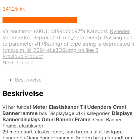
341,25
kr.
Bedste pris hos Displaylager.dk
Varenummer (SKU):
c899d0cc97f9
Kategori:
Nyheder
Varemærke:
Deprecated: mb_strtolower(): Passing null
to parameter #1 ($string) of type string is deprecated in
/tmp/xim_id_2004-rLs8OG.tmp on line 3
Previous Product
Next Product
Beskrivelse
Beskrivelse
Vi har fundet
Meter Elastisksnor Til Udendørs Omni
Bannerramme
hos Displaylager.dk i kategorien
Displays
Bannerdisplays Omni Banner Frame
. Omni Banner
Frame, elastiksnor
20 meter sort, elastisk snor, som bruges til at fastgøre
banneret i Omni Bannerrammen. Snoren hægtes rundt om