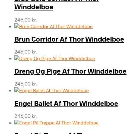
Winddelboe
246,00
kr.
Brun Corridor Af Thor Winddelboe
246,00
kr.
Dreng Og Pige Af Thor Winddelboe
246,00
kr.
Engel Ballet Af Thor Winddelboe
246,00
kr.