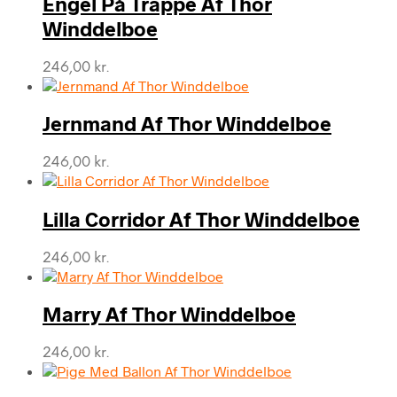
Engel På Trappe Af Thor
Winddelboe
246,00
kr.
Jernmand Af Thor Winddelboe
246,00
kr.
Lilla Corridor Af Thor Winddelboe
246,00
kr.
Marry Af Thor Winddelboe
246,00
kr.