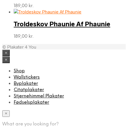
189,00
kr.
Troldeskov Phaunie Af Phaunie
189,00
kr.
© Plakater 4 You
×
×
Shop
Wallstickers
Byplakater
Citatplakater
Stjernehimmel Plakater
Fødselsplakater
×
What are you looking for?