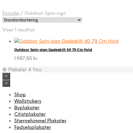
Forside
/
Outdoor Spin-sign
Viser 1 resultat
Outdoor Spin-sign Gadeskilt 40 79 Cm Hvid
1.987,50
kr.
© Plakater 4 You
×
×
Shop
Wallstickers
Byplakater
Citatplakater
Stjernehimmel Plakater
Fødselsplakater