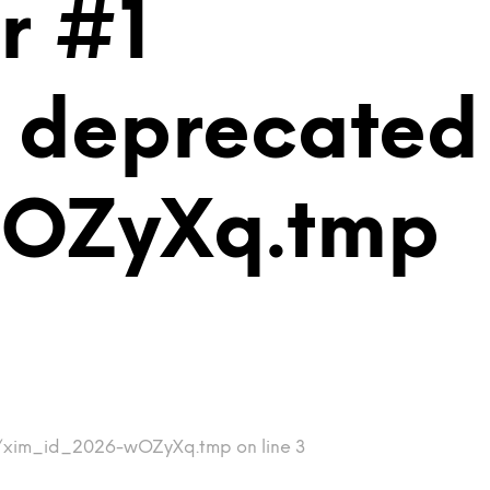
r #1
is deprecated
wOZyXq.tmp
mp/xim_id_2026-wOZyXq.tmp on line 3