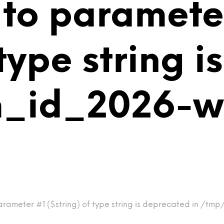
 to paramete
 type string 
m_id_2026-
arameter #1 ($string) of type string is deprecated in /t