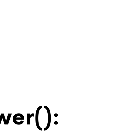
wer():