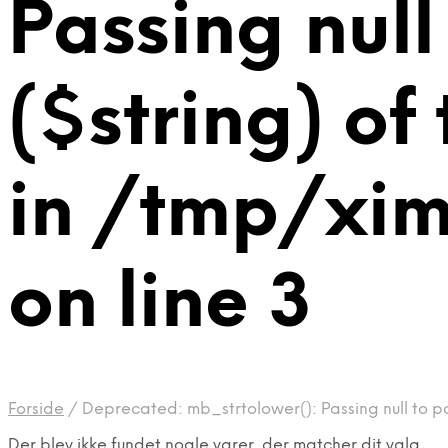
Passing null
($string) of
in /tmp/xi
on line 3
Forside
/
Deprecated: mb_strtolower(): Passing null to p
Der blev ikke fundet nogle varer, der matcher dit valg.