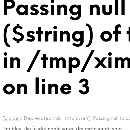
Passing null
($string) of
in /tmp/xi
on line 3
Forside
/
Deprecated: mb_strtolower(): Passing null to p
Der blev ikke fundet nogle varer, der matcher dit valg.