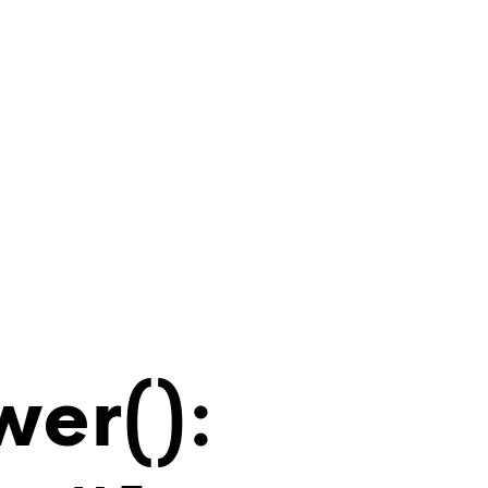
wer():