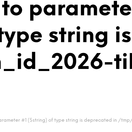
 to paramete
 type string 
m_id_2026-t
arameter #1 ($string) of type string is deprecated in /tm