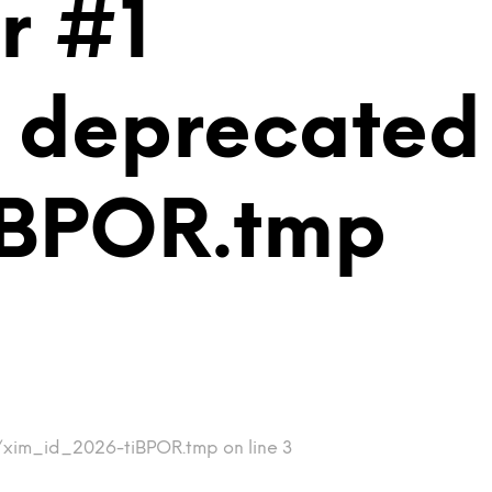
r #1
is deprecated
iBPOR.tmp
p/xim_id_2026-tiBPOR.tmp on line 3