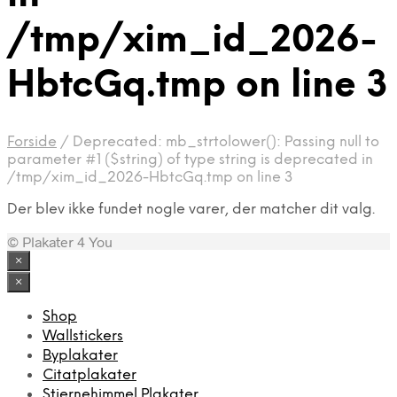
/tmp/xim_id_2026-
HbtcGq.tmp on line 3
Forside
/
Deprecated: mb_strtolower(): Passing null to
parameter #1 ($string) of type string is deprecated in
/tmp/xim_id_2026-HbtcGq.tmp on line 3
Der blev ikke fundet nogle varer, der matcher dit valg.
© Plakater 4 You
×
×
Shop
Wallstickers
Byplakater
Citatplakater
Stjernehimmel Plakater