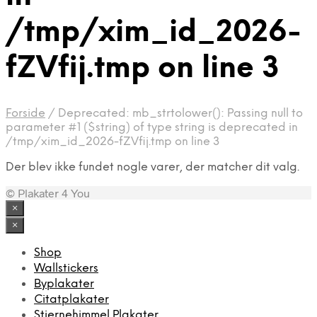
/tmp/xim_id_2026-
fZVfij.tmp on line 3
Forside
/
Deprecated: mb_strtolower(): Passing null to
parameter #1 ($string) of type string is deprecated in
/tmp/xim_id_2026-fZVfij.tmp on line 3
Der blev ikke fundet nogle varer, der matcher dit valg.
© Plakater 4 You
×
×
Shop
Wallstickers
Byplakater
Citatplakater
Stjernehimmel Plakater