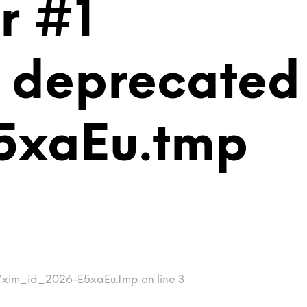
r #1
is deprecated
5xaEu.tmp
p/xim_id_2026-E5xaEu.tmp on line 3