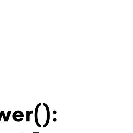
wer():