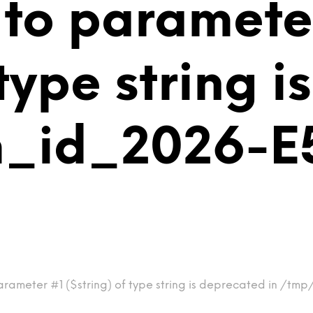
 to paramete
 type string 
m_id_2026-E
arameter #1 ($string) of type string is deprecated in /tm