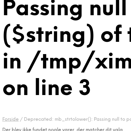
Passing null
($string) of
in /tmp/xi
on line 3
Forside
/
Deprecated: mb_strtolower(): Passing null to p
Der blev ikke fundet nogle varer, der matcher dit valg.