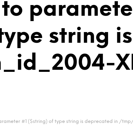
 to paramete
 type string 
m_id_2004-X
arameter #1 ($string) of type string is deprecated in /tm