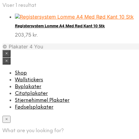
Viser 1 resultat
Registersystem Lomme A4 Med Rød Kant 10 Stk
203,75
kr.
© Plakater 4 You
×
×
Shop
Wallstickers
Byplakater
Citatplakater
Stjernehimmel Plakater
Fødselsplakater
×
What are you looking for?