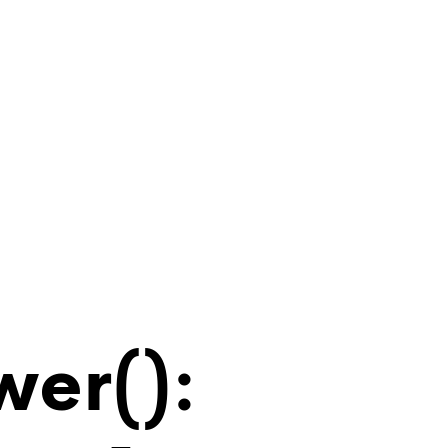
wer():