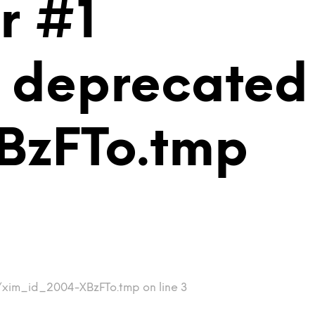
r #1
is deprecated
BzFTo.tmp
p/xim_id_2004-XBzFTo.tmp on line 3