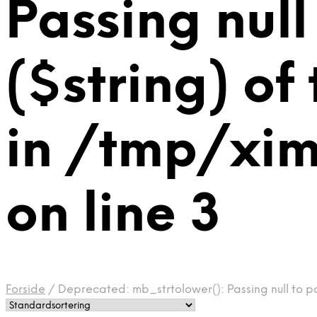
Passing null
($string) of
in /tmp/xi
on line 3
Forside
/
Deprecated: mb_strtolower(): Passing null to p