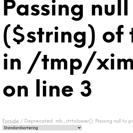
Passing null
($string) of
in /tmp/xi
on line 3
Forside
/
Deprecated: mb_strtolower(): Passing null to p