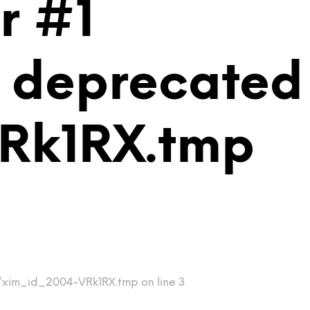
r #1
is deprecated
Rk1RX.tmp
p/xim_id_2004-VRk1RX.tmp on line 3