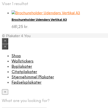
Viser 1 resultat
Brochureholder Udendørs Vertikal A3
681,25
kr.
© Plakater 4 You
×
×
Shop
Wallstickers
Byplakater
Citatplakater
Stjernehimmel Plakater
Fødselsplakater
×
What are you looking for?