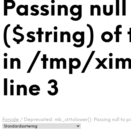
Passing null
($string) of
in /tmp/xim
line 3
Forside
/
Deprecated: mb_strtolower(): Passing null to pa