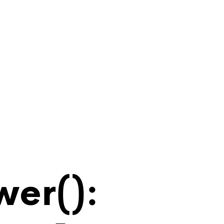
wer():