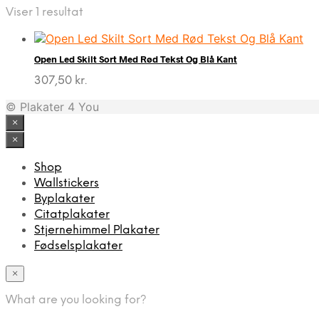
Viser 1 resultat
Open Led Skilt Sort Med Rød Tekst Og Blå Kant
307,50
kr.
© Plakater 4 You
×
×
Shop
Wallstickers
Byplakater
Citatplakater
Stjernehimmel Plakater
Fødselsplakater
×
What are you looking for?