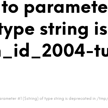
 to paramete
 type string 
_id_2004-tu
rameter #1 ($string) of type string is deprecated in /tmp