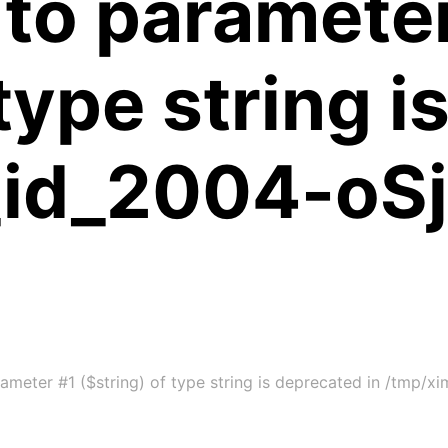
 to paramete
 type string 
_id_2004-oS
ameter #1 ($string) of type string is deprecated in /tmp/x