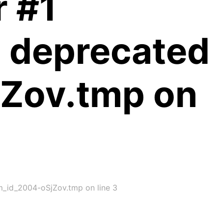
r #1
is deprecated
jZov.tmp on
im_id_2004-oSjZov.tmp on line 3