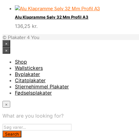
Alu Klapramme Sølv 32 Mm Profil A3
136,25
kr.
© Plakater 4 You
×
×
Shop
Wallstickers
Byplakater
Citatplakater
Stjernehimmel Plakater
Fødselsplakater
×
What are you looking for?