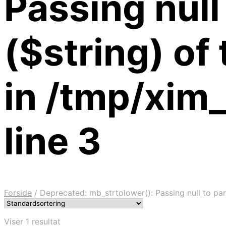
Passing null
($string) of
in /tmp/xim
line 3
Forside
/
Deprecated: mb_strtolower(): Passing null to par
Viser 1 resultat