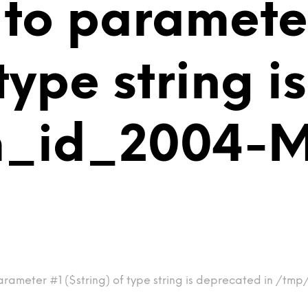
 to paramete
 type string 
m_id_2004-M
arameter #1 ($string) of type string is deprecated in /tm