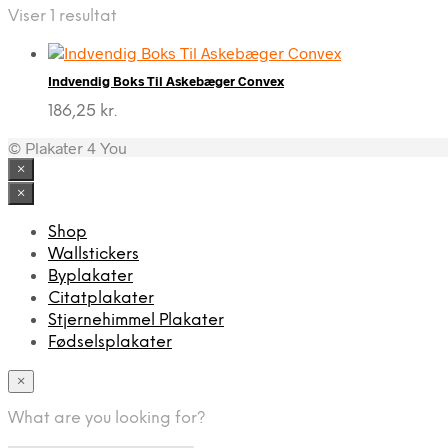
Viser 1 resultat
Indvendig Boks Til Askebæger Convex
186,25
kr.
© Plakater 4 You
×
×
Shop
Wallstickers
Byplakater
Citatplakater
Stjernehimmel Plakater
Fødselsplakater
×
What are you looking for?