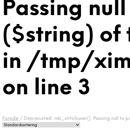
Passing null
($string) of
in /tmp/xi
on line 3
Forside
/
Deprecated: mb_strtolower(): Passing null to p