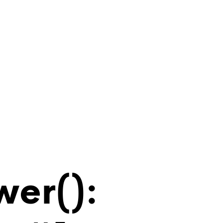
wer():