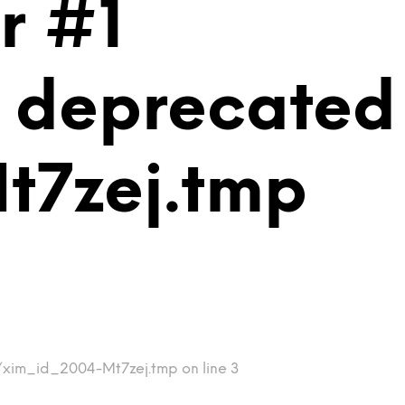
r #1
is deprecated
t7zej.tmp
p/xim_id_2004-Mt7zej.tmp on line 3